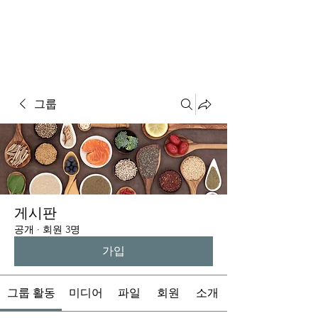
GRAM'S TOUR & SPA
그룹
게시판
공개
·
회원 3명
가입
그룹 활동
미디어
파일
회원
소개