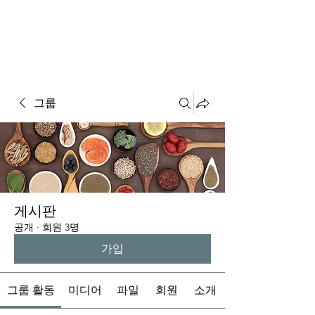
GRAM'S TOUR & SPA
그룹
게시판
공개
·
회원 3명
가입
그룹 활동
미디어
파일
회원
소개